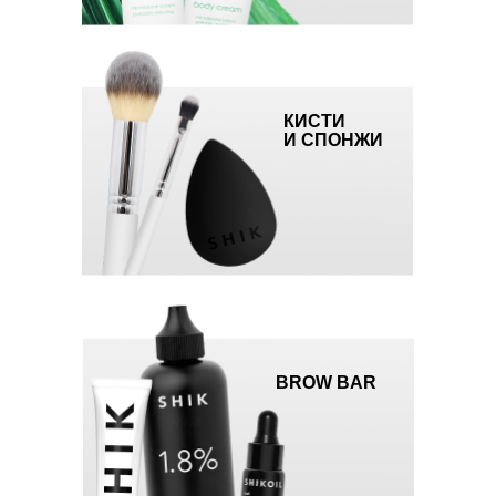
ПЕРСОНАЛЬНЫЙ
МЕНЕДЖЕР
первым сообщит о новинках и выгодных
предложениях, поможет мгновенно
оформить заказ, подобрать ассортимент
с самым высоким уровнем
КИСТИ
оборачиваемости
И СПОНЖИ
ПРЕДОСТАВЛЯЕМ КОНТЕНТ
ДЛЯ РАБОТЫ В СОЦСЕТЯХ
Предоставим фото, видео для
социальных сетей и макеты для
оформления помещения.
BEAUTY-МЕРОПРИЯТИЯ
для ваших покупателей и клиентов.
BROW BAR
Способствуют росту продаж, среднего
чека и привлечению целевой аудитории.