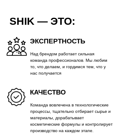
Возможность купить косметику класса
люкс по демократичной цене. Для нас
важно, чтобы каждая женщина могла
позволить себе качественную косметику и
создавать свой неповторимый образ.
ЭСТЕТИКА
Оформление коллекций лаконичное и
стильное. Дизайн продукции и упаковки
доставляет эстетическое и тактильное
удовольствие при каждом использовании.
УНИВЕРСАЛЬНОСТЬ
Палитра декоративной косметики
формируется таким образом, чтобы средства
подходили девушкам с любым типом
внешности.
ПРОСТОТА
Продукция подходит как для профессионалов,
так и для домашнего использования.