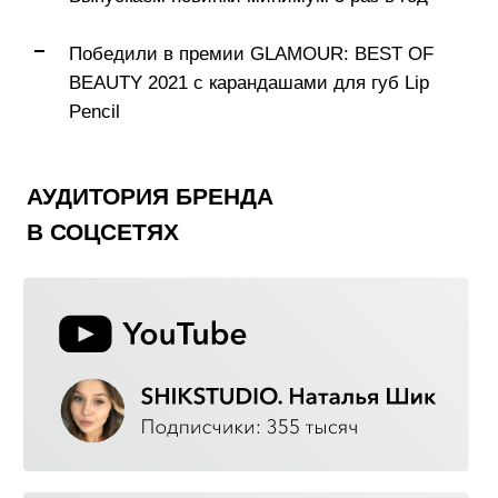
SHIK — ЭТО:
ЭКСПЕРТНОСТЬ
Над брендом работает сильная
команда профессионалов. Мы любим
то, что делаем, и гордимся тем, что у
нас получается