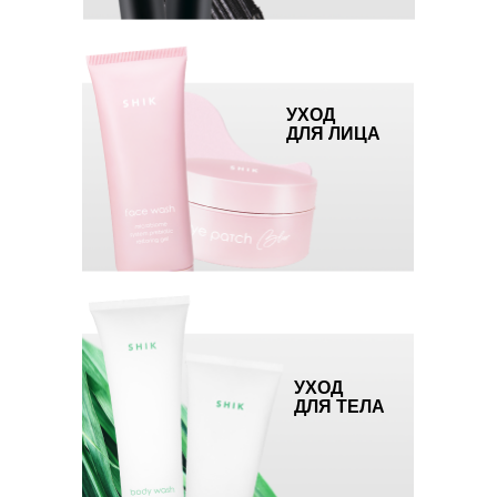
со скидкой от 35% на продукцию в
зависимости от объемов закупа
ОБУЧАЮЩАЯ
УХОД
ПЛАТФОРМА
ДЛЯ ЛИЦА
разрабатывается экспертами бренда для
обучения не только сотрудников SHIK, но
и партнёров.
Платформа позволит вам:
— получить подробную информацию о
каждом продукте
— узнать, как влиять на рост среднего
чека
— прокачать навыки по продажам и
отработке возражений
МАРКЕТИНГОВАЯ
ПОДДЕРЖКА И
ЕЖЕМЕСЯЧНЫЕ
УХОД
СПЕЦПРЕДЛОЖЕНИЯ
ДЛЯ ТЕЛА
мероприятия, подарки,
индивидуальные предложения,
работающие на повышение спроса
ваших клиентов.