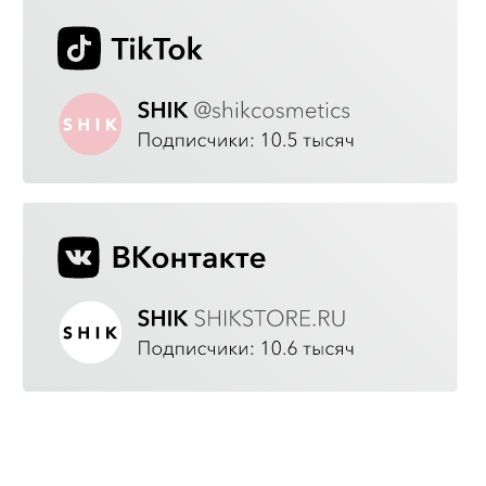
КАЧЕСТВО
Команда вовлечена в технологические
процессы, тщательно отбирает сырье и
материалы, дорабатывает
косметические формулы и контролирует
производство на каждом этапе.
ЭКОЛОГИЧНОСТЬ
Продукты не тестируются на животных и
не содержат агрессивных компонентов в
составе.
ТРЕНДЫ
Перед созданием продукта мы посещаем
международные выставки, выбираем самые
универсальные и трендовые оттенки и
текстуры декоративной косметики.
ДОСТУПНОСТЬ